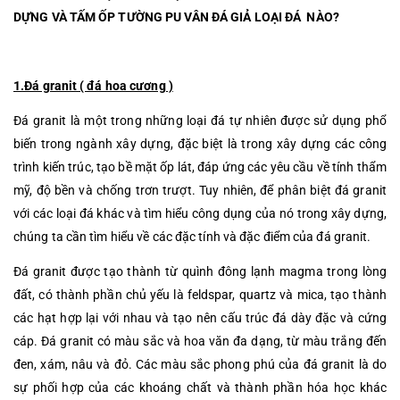
DỰNG VÀ TẤM ỐP TƯỜNG PU VÂN ĐÁ GIẢ LOẠI ĐÁ NÀO?
1.Đá granit ( đá hoa cương )
Đá granit là một trong những loại đá tự nhiên được sử dụng phổ
biến trong ngành xây dựng, đặc biệt là trong xây dựng các công
trình kiến trúc, tạo bề mặt ốp lát, đáp ứng các yêu cầu về tính thẩm
mỹ, độ bền và chống trơn trượt. Tuy nhiên, để phân biệt đá granit
với các loại đá khác và tìm hiểu công dụng của nó trong xây dựng,
chúng ta cần tìm hiểu về các đặc tính và đặc điểm của đá granit.
Đá granit được tạo thành từ quình đông lạnh magma trong lòng
đất, có thành phần chủ yếu là feldspar, quartz và mica, tạo thành
các hạt hợp lại với nhau và tạo nên cấu trúc đá dày đặc và cứng
cáp. Đá granit có màu sắc và hoa văn đa dạng, từ màu trắng đến
đen, xám, nâu và đỏ. Các màu sắc phong phú của đá granit là do
sự phối hợp của các khoáng chất và thành phần hóa học khác