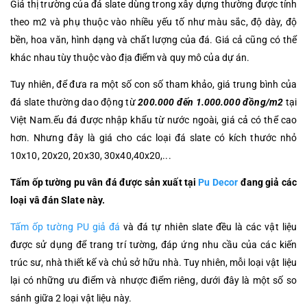
Giá thị trường của đá slate dùng trong xây dựng thường được tính
theo m2 và phụ thuộc vào nhiều yếu tố như màu sắc, độ dày, độ
bền, hoa văn, hình dạng và chất lượng của đá. Giá cả cũng có thể
khác nhau tùy thuộc vào địa điểm và quy mô của dự án.
Tuy nhiên, để đưa ra một số con số tham khảo, giá trung bình của
đá slate thường dao động từ
200.000 đến 1.000.000 đồng/m2
tại
Việt Nam.ếu đá được nhập khẩu từ nước ngoài, giá cả có thể cao
hơn. Nhưng đây là giá cho các loại đá slate có kích thước nhỏ
10x10, 20x20, 20x30, 30x40,40x20,...
Tấm ốp tường pu vân đá được sản xuất tại
Pu Decor
đang giả các
loại vâ đán Slate này.
Tấm ốp tường PU giả đá
và đá tự nhiên slate đều là các vật liệu
được sử dụng để trang trí tường, đáp ứng nhu cầu của các kiến
trúc sư, nhà thiết kế và chủ sở hữu nhà. Tuy nhiên, mỗi loại vật liệu
lại có những ưu điểm và nhược điểm riêng, dưới đây là một số so
sánh giữa 2 loại vật liệu này.