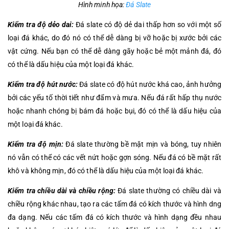
Hình minh họa:
Đá Slate
Kiểm tra độ dẻo dai:
Đá slate có độ dẻ dai thấp hơn so với một số
loại đá khác, do đó nó có thể dễ dàng bị vỡ hoặc bị xước bởi các
vật cứng. Nếu bạn có thể dễ dàng gãy hoặc bẻ một mảnh đá, đó
có thể là dấu hiệu của một loại đá khác.
Kiểm tra độ hút nước:
Đá slate có độ hút nước khá cao, ảnh hưởng
bởi các yếu tố thời tiết như đẩm và mưa. Nếu đá rất hấp thụ nước
hoặc nhanh chóng bị bám đá hoặc bụi, đó có thể là dấu hiệu của
một loại đá khác.
Kiểm tra độ mịn:
Đá slate thường bề mặt mịn và bóng, tuy nhiên
nó vẫn có thể có các vết nứt hoặc gợn sóng. Nếu đá có bề mặt rất
khô và không mịn, đó có thể là dấu hiệu của một loại đá khác.
Kiểm tra chiều dài và chiều rộng:
Đá slate thường có chiều dài và
chiều rộng khác nhau, tạo ra các tấm đá có kích thước và hình dng
đa dạng. Nếu các tấm đá có kích thước và hình dạng đều nhau