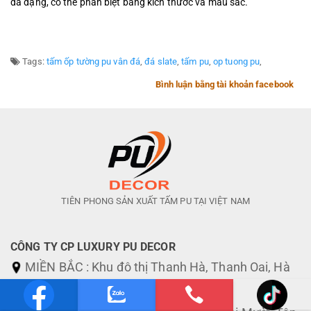
đa dạng, có thể phân biệt bằng kích thước và màu sắc.
Tags:
tấm ốp tường pu vân đá
,
đá slate
,
tấm pu
,
op tuong pu
,
Bình luận bằng tài khoản facebook
TIÊN PHONG SẢN XUẤT TẤM PU TẠI VIỆT NAM
CÔNG TY CP LUXURY PU DECOR
MIỀN BẮC : Khu đô thị Thanh Hà, Thanh Oai, Hà
Nội.