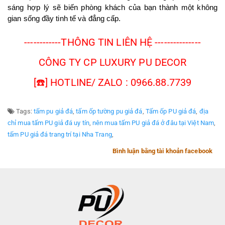
sáng hợp lý sẽ biến phòng khách của bạn thành một không 
gian sống đầy tinh tế và đẳng cấp.
------------THÔNG TIN LIÊN HỆ ---------------
CÔNG TY CP LUXURY PU DECOR
[☎️] HOTLINE/ ZALO : 0966.88.7739
Tags:
tấm pu giả đá
,
tấm ốp tường pu giả đá
,
Tấm ốp PU giả đá
,
địa
chỉ mua tấm PU giả đá uy tín
,
nên mua tấm PU giả đá ở đâu tại Việt Nam
,
tấm PU giả đá trang trí tại Nha Trang
,
Bình luận bằng tài khoản facebook