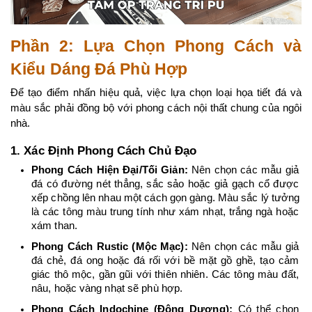
Phần 2: Lựa Chọn Phong Cách và 
Kiểu Dáng Đá Phù Hợp
Để tạo điểm nhấn hiệu quả, việc lựa chọn loại họa tiết đá và 
màu sắc phải đồng bộ với phong cách nội thất chung của ngôi 
nhà.
1. Xác Định Phong Cách Chủ Đạo
Phong Cách Hiện Đại/Tối Giản:
 Nên chọn các mẫu giả 
đá có đường nét thẳng, sắc sảo hoặc giả gạch cổ được 
xếp chồng lên nhau một cách gọn gàng. Màu sắc lý tưởng 
là các tông màu trung tính như xám nhạt, trắng ngà hoặc 
xám than.
Phong Cách Rustic (Mộc Mạc):
 Nên chọn các mẫu giả 
đá chẻ, đá ong hoặc đá rối với bề mặt gồ ghề, tạo cảm 
giác thô mộc, gần gũi với thiên nhiên. Các tông màu đất, 
nâu, hoặc vàng nhạt sẽ phù hợp.
Phong Cách Indochine (Đông Dương):
 Có thể chọn 