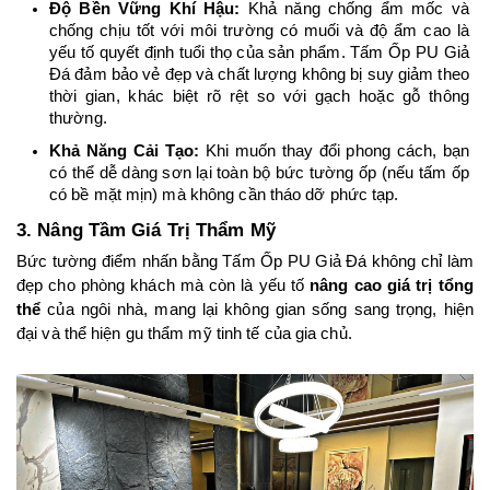
Độ Bền Vững Khí Hậu:
 Khả năng chống ẩm mốc và 
chống chịu tốt với môi trường có muối và độ ẩm cao là 
yếu tố quyết định tuổi thọ của sản phẩm. Tấm Ốp PU Giả 
Đá đảm bảo vẻ đẹp và chất lượng không bị suy giảm theo 
thời gian, khác biệt rõ rệt so với gạch hoặc gỗ thông 
thường.
Khả Năng Cải Tạo:
 Khi muốn thay đổi phong cách, bạn 
có thể dễ dàng sơn lại toàn bộ bức tường ốp (nếu tấm ốp 
có bề mặt mịn) mà không cần tháo dỡ phức tạp.
3. Nâng Tầm Giá Trị Thẩm Mỹ
Bức tường điểm nhấn bằng Tấm Ốp PU Giả Đá không chỉ làm 
đẹp cho phòng khách mà còn là yếu tố 
nâng cao giá trị tổng 
thể
 của ngôi nhà, mang lại không gian sống sang trọng, hiện 
đại và thể hiện gu thẩm mỹ tinh tế của gia chủ.