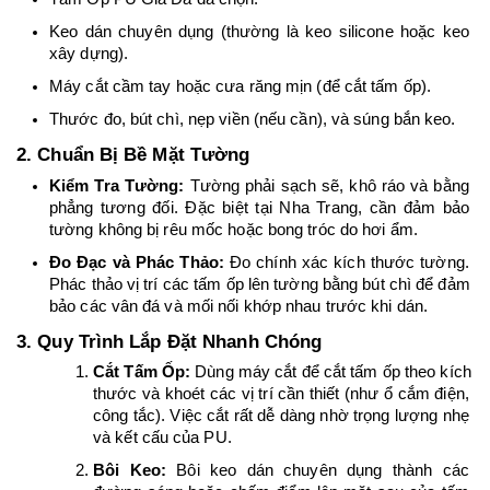
Keo dán chuyên dụng (thường là keo silicone hoặc keo 
xây dựng).
Máy cắt cầm tay hoặc cưa răng mịn (để cắt tấm ốp).
Thước đo, bút chì, nẹp viền (nếu cần), và súng bắn keo.
2. Chuẩn Bị Bề Mặt Tường
Kiểm Tra Tường:
 Tường phải sạch sẽ, khô ráo và bằng 
phẳng tương đối. Đặc biệt tại Nha Trang, cần đảm bảo 
tường không bị rêu mốc hoặc bong tróc do hơi ẩm.
Đo Đạc và Phác Thảo:
 Đo chính xác kích thước tường. 
Phác thảo vị trí các tấm ốp lên tường bằng bút chì để đảm 
bảo các vân đá và mối nối khớp nhau trước khi dán.
3. Quy Trình Lắp Đặt Nhanh Chóng
Cắt Tấm Ốp:
 Dùng máy cắt để cắt tấm ốp theo kích 
thước và khoét các vị trí cần thiết (như ổ cắm điện, 
công tắc). Việc cắt rất dễ dàng nhờ trọng lượng nhẹ 
và kết cấu của PU.
Bôi Keo:
 Bôi keo dán chuyên dụng thành các 