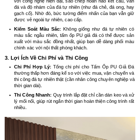
với công nghệ hiện đại, sao chép hoàn hảo kết cấu, vân 
đá và độ nhám của đá tự nhiên (như đá chẻ, đá ong, hay 
gạch cổ). Nhờ đó, bức tường điểm nhấn của bạn vẫn giữ 
được vẻ ngoài tự nhiên, cao cấp.
Kiểm Soát Màu Sắc:
 Không giống như đá tự nhiên có 
màu sắc ngẫu nhiên, tấm ốp PU giả đá có thể được sản 
xuất với màu sắc đồng nhất, giúp bạn dễ dàng phối màu 
chính xác với nội thất phòng khách.
3. Lợi Ích Về Chi Phí và Thi Công
Chi Phí Hợp Lý:
 Tổng chi phí cho Tấm Ốp PU Giả Đá 
thường thấp hơn đáng kể so với việc mua, vận chuyển và 
thi công đá tự nhiên thật (cần nhân công chuyên nghiệp và 
thời gian dài).
Thi Công Nhanh:
 Quy trình lắp đặt chỉ cần dán keo và xử 
lý mối nối, giúp rút ngắn thời gian hoàn thiện công trình rất 
nhiều.