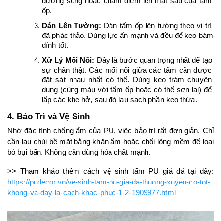
đường sóng hoặc chấm điểm lên mặt sau của tấm 
ốp.
Dán Lên Tường:
 Dán tấm ốp lên tường theo vị trí 
đã phác thảo. Dùng lực ấn mạnh và đều để keo bám 
dính tốt.
Xử Lý Mối Nối:
 Đây là bước quan trọng nhất để tạo 
sự chân thật. Các mối nối giữa các tấm cần được 
đặt sát nhau nhất có thể. Dùng keo trám chuyên 
dụng (cùng màu với tấm ốp hoặc có thể sơn lại) để 
lấp các khe hở, sau đó lau sạch phần keo thừa.
4. Bảo Trì và Vệ Sinh
Nhờ đặc tính chống ẩm của PU, việc bảo trì rất đơn giản. Chỉ 
cần lau chùi bề mặt bằng khăn ẩm hoặc chổi lông mềm để loại 
bỏ bụi bẩn. Không cần dùng hóa chất mạnh.
>> Tham khảo thêm cách vệ sinh tấm PU giả đá tại đây: 
https://pudecor.vn/ve-sinh-tam-pu-gia-da-thuong-xuyen-co-tot-
khong-va-day-la-cach-khac-phuc-1-2-1909977.html