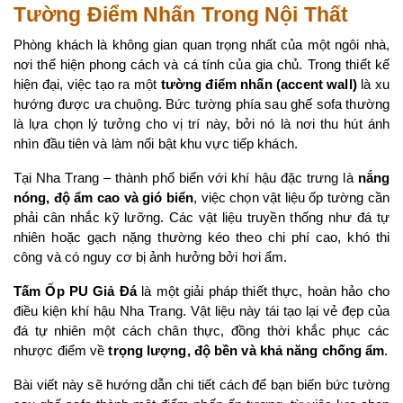
Tường Điểm Nhấn Trong Nội Thất
Phòng khách là không gian quan trọng nhất của một ngôi nhà, 
nơi thể hiện phong cách và cá tính của gia chủ. Trong thiết kế 
hiện đại, việc tạo ra một 
tường điểm nhấn (accent wall)
 là xu 
hướng được ưa chuộng. Bức tường phía sau ghế sofa thường 
là lựa chọn lý tưởng cho vị trí này, bởi nó là nơi thu hút ánh 
nhìn đầu tiên và làm nổi bật khu vực tiếp khách.
Tại Nha Trang – thành phố biển với khí hậu đặc trưng là 
nắng 
nóng, độ ẩm cao và gió biển
, việc chọn vật liệu ốp tường cần 
phải cân nhắc kỹ lưỡng. Các vật liệu truyền thống như đá tự 
nhiên hoặc gạch nặng thường kéo theo chi phí cao, khó thi 
công và có nguy cơ bị ảnh hưởng bởi hơi ẩm.
Tấm Ốp PU Giả Đá
 là một giải pháp thiết thực, hoàn hảo cho 
điều kiện khí hậu Nha Trang. Vật liệu này tái tạo lại vẻ đẹp của 
đá tự nhiên một cách chân thực, đồng thời khắc phục các 
nhược điểm về 
trọng lượng, độ bền và khả năng chống ẩm
.
Bài viết này sẽ hướng dẫn chi tiết cách để bạn biến bức tường 