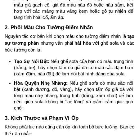
mẫu giả gạch cổ, giả đá màu nâu đỏ hoặc nâu sẫm, kết 
hợp với các mảng màu vàng kem hoặc gỗ tự nhiên để 
tăng tính hoài cổ, ấm áp.
2. Phối Màu Cho Tường Điểm Nhấn
Nguyên tắc cơ bản khi chọn màu cho tường điểm nhấn là 
tạo 
sự tương phản
 nhưng vẫn phải 
hài hòa
 với ghế sofa và các 
bức tường còn lại.
Tạo Sự Nổi Bật:
 Nếu ghế sofa của bạn có màu trung tính 
(trắng, be), hãy chọn tấm ốp giả đá có màu sắc đậm hơn 
(xám đậm, nâu đất) để làm nổi bật hình dáng của sofa.
Hòa Quyện Nhẹ Nhàng:
 Nếu ghế sofa có màu sắc nổi 
bật (xanh dương, đỏ, vàng), hãy chọn tấm ốp giả đá với 
tông màu nhẹ nhàng, trung tính (trắng, xám nhạt) để làm 
nền, giúp sofa không bị "lạc lõng" và giảm cảm giác quá 
chói.
3. Kích Thước và Phạm Vi Ốp
Không phải lúc nào cũng cần ốp kín toàn bộ bức tường. Bạn có 
thể cân nhắc: