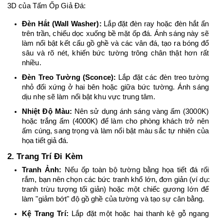
3D của Tấm Ốp Giả Đá:
Đèn Hắt (Wall Washer):
 Lắp đặt đèn ray hoặc đèn hắt ẩn 
trên trần, chiếu dọc xuống bề mặt ốp đá. Ánh sáng này sẽ 
làm nổi bật kết cấu gồ ghề và các vân đá, tạo ra bóng đổ 
sâu và rõ nét, khiến bức tường trông chân thật hơn rất 
nhiều.
Đèn Treo Tường (Sconce):
 Lắp đặt các đèn treo tường 
nhỏ đối xứng ở hai bên hoặc giữa bức tường. Ánh sáng 
dịu nhẹ sẽ làm nổi bật khu vực trung tâm.
Nhiệt Độ Màu:
 Nên sử dụng ánh sáng vàng ấm (3000K) 
hoặc trắng ấm (4000K) để làm cho phòng khách trở nên 
ấm cúng, sang trọng và làm nổi bật màu sắc tự nhiên của 
họa tiết giả đá.
2. Trang Trí Đi Kèm
Tranh Ảnh:
 Nếu ốp toàn bộ tường bằng họa tiết đá rối 
rắm, bạn nên chọn các bức tranh khổ lớn, đơn giản (ví dụ: 
tranh trừu tượng tối giản) hoặc một chiếc gương lớn để 
làm "giảm bớt" độ gồ ghề của tường và tạo sự cân bằng.
Kệ Trang Trí:
 Lắp đặt một hoặc hai thanh kệ gỗ ngang 