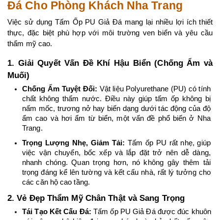
Đá Cho Phòng Khách Nha Trang
Việc sử dụng Tấm Ốp PU Giả Đá mang lại nhiều lợi ích thiết 
thực, đặc biệt phù hợp với môi trường ven biển và yêu cầu 
thẩm mỹ cao.
1. Giải Quyết Vấn Đề Khí Hậu Biển (Chống Ẩm và 
Muối)
Chống Ẩm Tuyệt Đối:
 Vật liệu Polyurethane (PU) có tính 
chất không thấm nước. Điều này giúp tấm ốp không bị 
nấm mốc, trương nở hay biến dạng dưới tác động của độ 
ẩm cao và hơi ẩm từ biển, một vấn đề phổ biến ở Nha 
Trang.
Trọng Lượng Nhẹ, Giảm Tải:
 Tấm ốp PU rất nhẹ, giúp 
việc vận chuyển, bốc xếp và lắp đặt trở nên dễ dàng, 
nhanh chóng. Quan trọng hơn, nó không gây thêm tải 
trọng đáng kể lên tường và kết cấu nhà, rất lý tưởng cho 
các căn hộ cao tầng.
2. Vẻ Đẹp Thẩm Mỹ Chân Thật và Sang Trọng
Tái Tạo Kết Cấu Đá:
 Tấm ốp PU Giả Đá được đúc khuôn 