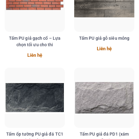
Tấm PU giả gạch cổ – Lựa
Tấm PU giả gỗ siêu mỏng
chọn tối ưu cho thi
Liên hệ
Chi tiết
Chi tiết
Liên hệ
Tấm ốp tường PU giả đá TC1
Tấm PU giả đá PD1 (xám