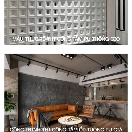
MẪU THỰC TẾ THI CÔNG TẤM PU THÔNG GIÓ
CÔNG TRÌNH THI CÔNG TẤM ỐP TƯỜNG PU GIẢ