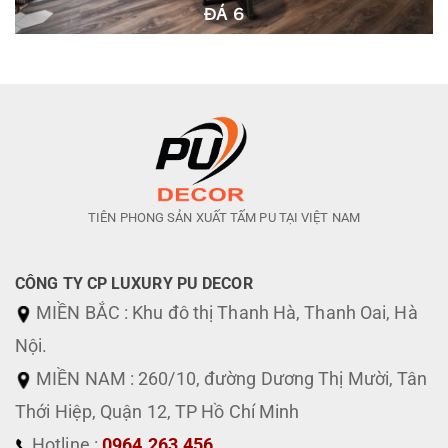
ĐÁ 6
TIÊN PHONG SẢN XUẤT TẤM PU TẠI VIỆT NAM
CÔNG TY CP LUXURY PU DECOR
MIỀN BẮC : Khu đô thị Thanh Hà, Thanh Oai, Hà
Nội.
MIỀN NAM : 260/10, đường Dương Thị Mười, Tân
Thới Hiệp, Quận 12, TP Hồ Chí Minh
Hotline :
0964.263.456