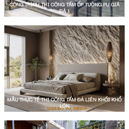
CÔNG TRÌNH THI CÔNG TẤM ỐP TƯỜNG PU GIẢ
ĐÁ 1
MẪU THỰC TẾ THI CÔNG TẤM ĐÁ LIÊN KHỐI KHỔ
LỚN