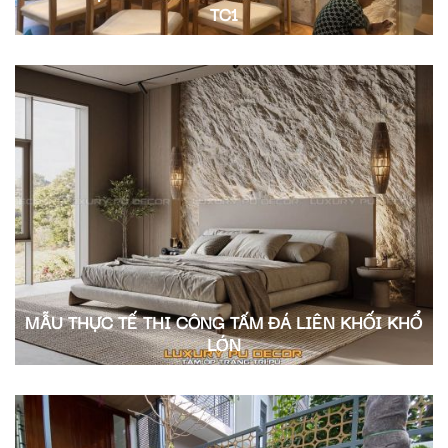
TC1
MẪU THỰC TẾ THI CÔNG TẤM ĐÁ LIÊN KHỐI KHỔ
LỚN