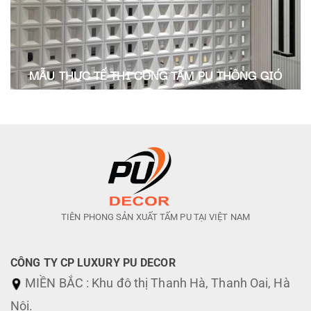
MẪU THỰC TẾ THI CÔNG TẤM PU THÔNG GIÓ
TIÊN PHONG SẢN XUẤT TẤM PU TẠI VIỆT NAM
CÔNG TY CP LUXURY PU DECOR
MIỀN BẮC : Khu đô thị Thanh Hà, Thanh Oai, Hà
Nội.