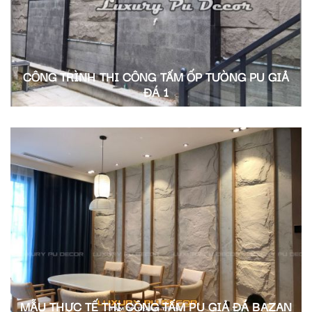
CÔNG TRÌNH THI CÔNG TẤM ỐP TƯỜNG PU GIẢ
ĐÁ 1
MẪU THỰC TẾ THI CÔNG TẤM PU GIẢ ĐÁ BAZAN