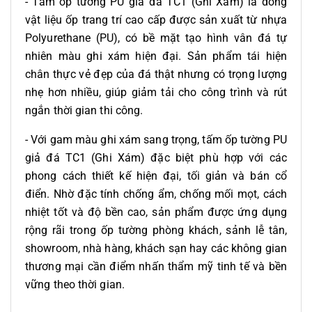
- Tấm ốp tường PU giả đá TC1 (Ghi Xám) là dòng
vật liệu ốp trang trí cao cấp được sản xuất từ nhựa
Polyurethane (PU), có bề mặt tạo hình vân đá tự
nhiên màu ghi xám hiện đại. Sản phẩm tái hiện
chân thực vẻ đẹp của đá thật nhưng có trọng lượng
nhẹ hơn nhiều, giúp giảm tải cho công trình và rút
ngắn thời gian thi công.
- Với gam màu ghi xám sang trọng, tấm ốp tường PU
giả đá TC1 (Ghi Xám) đặc biệt phù hợp với các
phong cách thiết kế hiện đại, tối giản và bán cổ
điển. Nhờ đặc tính chống ẩm, chống mối mọt, cách
nhiệt tốt và độ bền cao, sản phẩm được ứng dụng
rộng rãi trong ốp tường phòng khách, sảnh lễ tân,
showroom, nhà hàng, khách sạn hay các không gian
thương mại cần điểm nhấn thẩm mỹ tinh tế và bền
vững theo thời gian.