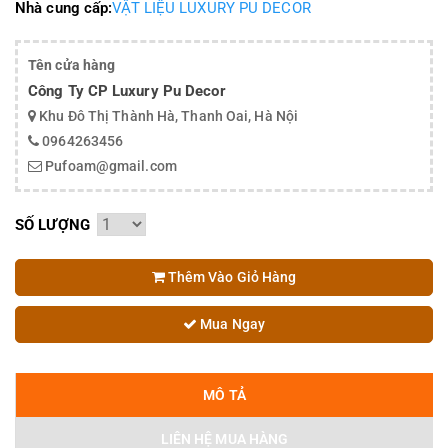
Nhà cung cấp:
VẬT LIỆU LUXURY PU DECOR
Tên cửa hàng
Công Ty CP Luxury Pu Decor
Khu Đô Thị Thành Hà, Thanh Oai, Hà Nội
0964263456
Pufoam@gmail.com
SỐ LƯỢNG
Thêm Vào Giỏ Hàng
Mua Ngay
MÔ TẢ
LIÊN HỆ MUA HÀNG