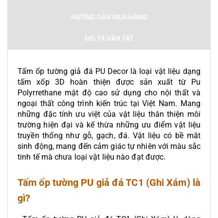
HƯỚNG DẪN MUA HÀNG
MÔ TẢ VẮN TẮT
Tấm ốp tường giả đá PU Decor là loại vật liệu dạng
tấm xốp 3D hoàn thiện được sản xuất từ Pu
Polyrrethane mật độ cao sử dụng cho nội thất và
ngoại thất công trình kiến trúc tại Việt Nam. Mang
những đặc tính ưu việt của vật liệu thân thiện môi
trường hiện đại và kế thừa những ưu điểm vật liệu
truyền thống như gỗ, gạch, đá. Vật liệu có bề măt
sinh động, mang đến cảm giác tự nhiên với màu sắc
tinh tế mà chưa loại vật liệu nào đạt được.
Tấm ốp tường PU giả đá TC1 (Ghi Xám) là
gì?