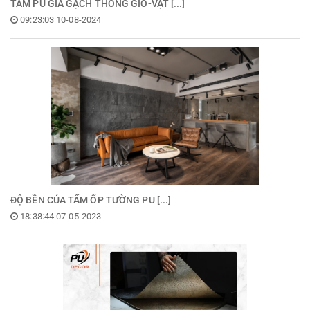
TẤM PU GIẢ GẠCH THÔNG GIÓ-VẬT [...]
09:23:03 10-08-2024
ĐỘ BỀN CỦA TẤM ỐP TƯỜNG PU [...]
18:38:44 07-05-2023