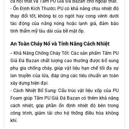
cả nội thất và Tấm PU Giả Đá Bazan cho ngoại thất.
- Ổn Định Kích Thước
:
PU có khả năng chịu nhiệt độ
thay đổi tốt, không bị co ngót hay cong vênh dưới
tác động của nắng nóng hoặc lạnh giá, đảm bảo
tính thẩm mỹ lâu dài của bề mặt ốp.
An Toàn Cháy Nổ và Tính Năng Cách Nhiệt
-
Khả Năng Chống Cháy Tốt: Các sản phẩm Tấm PU
Giả Đá Bazan chất lượng cao thường được bổ sung
phụ gia chống cháy, giúp vật liệu hạn chế tối đa sự
lan truyền của lửa, đáp ứng các tiêu chuẩn an toàn
xây dựng hiện đại.
- Cách Nhiệt Bổ Sung: Cấu trúc vật liệu xốp của PU
Foam giúp Tấm PU Giả Đá Bazan có thêm khả năng
cách nhiệt, góp phần ổn định nhiệt độ bên trong
công trình, giảm tải cho hệ thống điều hòa không
khí.