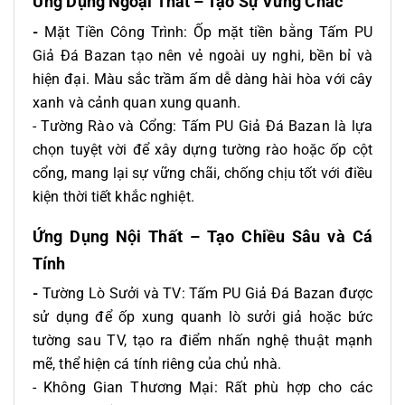
Ứng Dụng Ngoại Thất – Tạo Sự Vững Chắc
-
Mặt Tiền Công Trình: Ốp mặt tiền bằng Tấm PU
Giả Đá Bazan tạo nên vẻ ngoài uy nghi, bền bỉ và
hiện đại. Màu sắc trầm ấm dễ dàng hài hòa với cây
xanh và cảnh quan xung quanh.
- Tường Rào và Cổng: Tấm PU Giả Đá Bazan là lựa
chọn tuyệt vời để xây dựng tường rào hoặc ốp cột
cổng, mang lại sự vững chãi, chống chịu tốt với điều
kiện thời tiết khắc nghiệt.
Ứng Dụng Nội Thất – Tạo Chiều Sâu và Cá
Tính
-
Tường Lò Sưởi và TV: Tấm PU Giả Đá Bazan được
sử dụng để ốp xung quanh lò sưởi giả hoặc bức
tường sau TV, tạo ra điểm nhấn nghệ thuật mạnh
mẽ, thể hiện cá tính riêng của chủ nhà.
- Không Gian Thương Mại: Rất phù hợp cho các