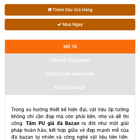
Thêm Vào Giỏ Hàng
Mua Ngay
MÔ TẢ
LIÊN HỆ MUA HÀNG
HƯỚNG DẪN MUA HÀNG
MÔ TẢ VẮN TẮT
Trong xu hướng thiết kế hiện đại, vật liệu ốp tường
không chỉ cần đẹp mà còn phải bền, nhẹ và dễ thi
công.
Tấm PU giả đá Bazan
ra đời như một giải
pháp hoàn hảo, kết hợp giữa vẻ đẹp mạnh mẽ của
đá bazan tự nhiên và công nghệ vật liệu tiên tiến.