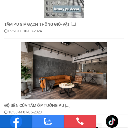
TẤM PU GIẢ GẠCH THÔNG GIÓ-VẬT [...]
09:23:03 10-08-2024
ĐỘ BỀN CỦA TẤM ỐP TƯỜNG PU [...]
18:38:44 07-05-2023