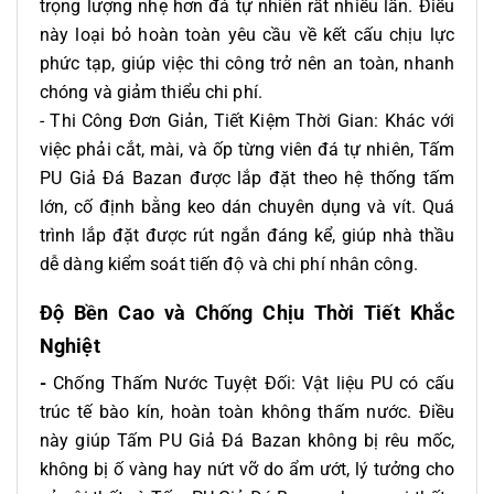
trọng lượng nhẹ hơn đá tự nhiên rất nhiều lần. Điều
này loại bỏ hoàn toàn yêu cầu về kết cấu chịu lực
phức tạp, giúp việc thi công trở nên an toàn, nhanh
chóng và giảm thiểu chi phí.
- Thi Công Đơn Giản, Tiết Kiệm Thời Gian: Khác với
việc phải cắt, mài, và ốp từng viên đá tự nhiên, Tấm
PU Giả Đá Bazan được lắp đặt theo hệ thống tấm
lớn, cố định bằng keo dán chuyên dụng và vít. Quá
trình lắp đặt được rút ngắn đáng kể, giúp nhà thầu
dễ dàng kiểm soát tiến độ và chi phí nhân công.
Độ Bền Cao và Chống Chịu Thời Tiết Khắc
Nghiệt
-
Chống Thấm Nước Tuyệt Đối: Vật liệu PU có cấu
trúc tế bào kín, hoàn toàn không thấm nước. Điều
này giúp Tấm PU Giả Đá Bazan không bị rêu mốc,
không bị ố vàng hay nứt vỡ do ẩm ướt, lý tưởng cho